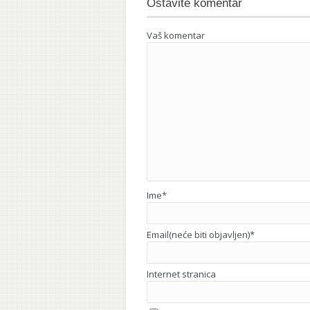
Ostavite komentar
Vaš komentar
Ime
*
Email(neće biti objavljen)
*
Internet stranica