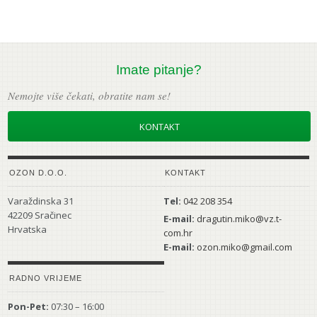
Imate pitanje?
Nemojte više čekati, obratite nam se!
KONTAKT
OZON D.O.O.
KONTAKT
Varaždinska 31
Tel:
042 208 354
42209 Sračinec
E-mail:
dragutin.miko@vz.t-
Hrvatska
com.hr
E-mail:
ozon.miko@gmail.com
RADNO VRIJEME
Pon-Pet:
07:30 – 16:00