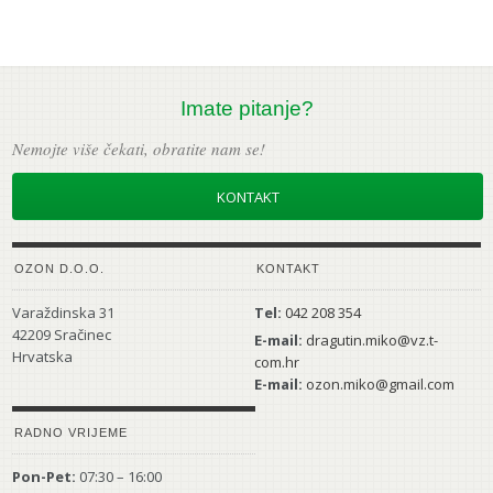
Imate pitanje?
Nemojte više čekati, obratite nam se!
KONTAKT
OZON D.O.O.
KONTAKT
Varaždinska 31
Tel:
042 208 354
42209 Sračinec
E-mail:
dragutin.miko@vz.t-
Hrvatska
com.hr
E-mail:
ozon.miko@gmail.com
RADNO VRIJEME
Pon-Pet:
07:30 – 16:00