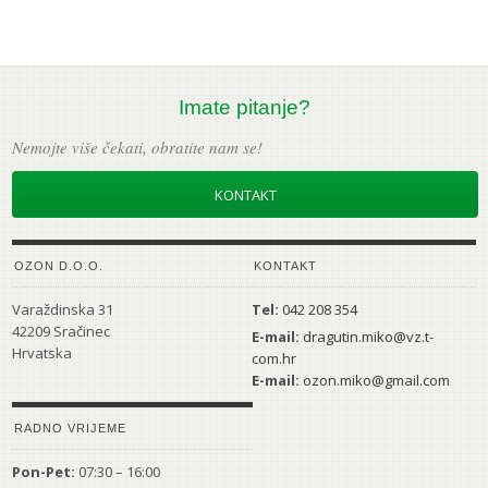
Imate pitanje?
Nemojte više čekati, obratite nam se!
KONTAKT
OZON D.O.O.
KONTAKT
Varaždinska 31
Tel:
042 208 354
42209 Sračinec
E-mail:
dragutin.miko@vz.t-
Hrvatska
com.hr
E-mail:
ozon.miko@gmail.com
RADNO VRIJEME
Pon-Pet:
07:30 – 16:00