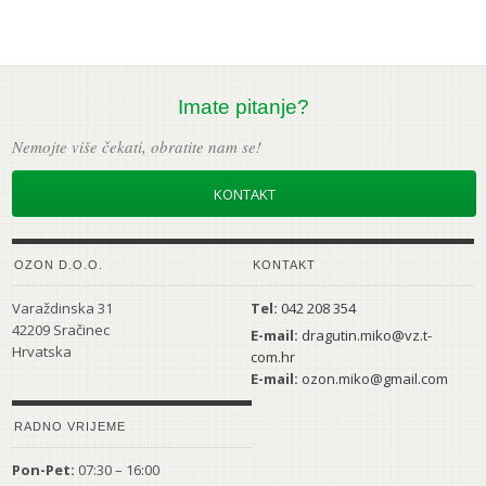
Imate pitanje?
Nemojte više čekati, obratite nam se!
KONTAKT
OZON D.O.O.
KONTAKT
Varaždinska 31
Tel:
042 208 354
42209 Sračinec
E-mail:
dragutin.miko@vz.t-
Hrvatska
com.hr
E-mail:
ozon.miko@gmail.com
RADNO VRIJEME
Pon-Pet:
07:30 – 16:00