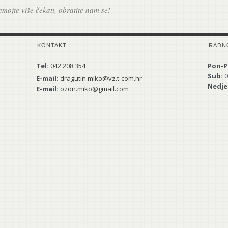
mojte više čekati, obratite nam se!
KONTAKT
RADN
Tel:
042 208 354
Pon-P
Sub:
0
E-mail:
dragutin.miko@vz.t-com.hr
Nedje
E-mail:
ozon.miko@gmail.com