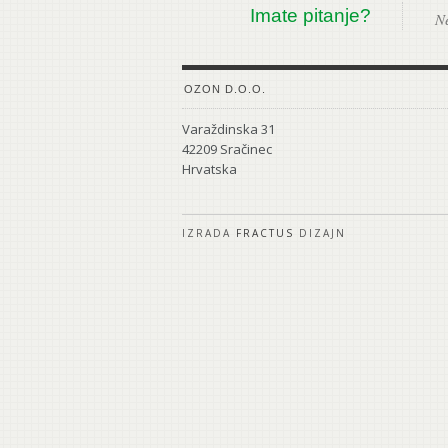
Imate pitanje?
Ne
OZON D.O.O.
Varaždinska 31
42209 Sračinec
Hrvatska
IZRADA
FRACTUS
DIZAJN